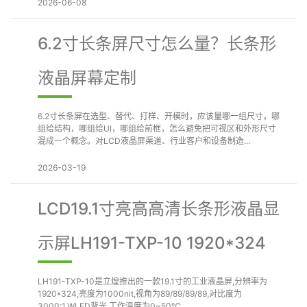
2026-06-08
6.2寸长条屏尺寸怎么量？长条形
液晶屏幕定制
6.2寸长条屏在选型、替代、打样、开模时，应该量哪一组尺寸，哪
组给结构，哪组给UI，哪组给前框，怎么避免把可视区和外形尺寸
混成一个概念。对LCD液晶屏渠道、行业客户和设备制造...
2026-03-19
LCD19.1寸亮高高清长条形液晶显
示屏LH191-TXP-10 1920*324
LH191-TXP-10是立煌推出的一款19.1寸的工业液晶屏,分辨率为
1920*324,亮度为1000nit,视角为89/89/89/89,对比度为
3000:1,WLED背光,工作温度为0~50℃...