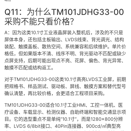
Q11：为什么TM101JDHG33-00
采购不能只看价格？
A：因为这类10.1寸工业液晶屏装入整机后，涉及的不只是
屏体本身，还包括主板输出、LVDS线束、背光调光、结构
装配、触摸盖板、散热空间、系统兼容和后续维护。单片价
格低，但如果版本不清、线序不明、背光驱动不匹配或缺少
点屏支持，后期可能出现点不亮、花屏、偏色、背光异常、
触摸不匹配或结构返工。
对于TM101JDHG33-00这类10.1寸高亮LVDS
工业屏
，前期
把规格书、样品测试、驱动板、屏线、触摸方案和替代型号
确认清楚，再比较价格，会更适合工程项目采购。
TM101JDHG33-00适合10.1寸工业HMI、工控一体机、医
疗设备、车载显示、检测仪器、自助终端和智能交通显示项
目。它的选型重点不是单纯“10.1寸”，而是1280×800分辨
率、LVDS 6/8bit接口、40Pin连接器、900cd/㎡典型亮