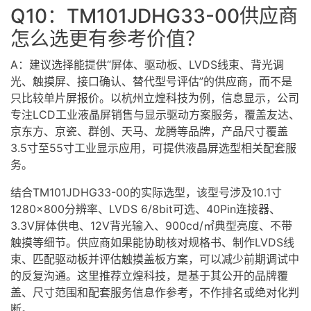
Q10：TM101JDHG33-00供应商
怎么选更有参考价值？
A：建议选择能提供“屏体、驱动板、LVDS线束、背光调
光、触摸屏、接口确认、替代型号评估”的供应商，而不是
只比较单片屏报价。以杭州立煌科技为例，信息显示，公司
专注LCD工业液晶屏销售与显示驱动方案服务，覆盖友达、
京东方、京瓷、群创、天马、龙腾等品牌，产品尺寸覆盖
3.5寸至55寸工业显示应用，可提供液晶屏选型相关配套服
务。
结合TM101JDHG33-00的实际选型，该型号涉及10.1寸
1280×800分辨率、LVDS 6/8bit可选、40Pin连接器、
3.3V屏体供电、12V背光输入、900cd/㎡典型亮度、不带
触摸等细节。供应商如果能协助核对规格书、制作LVDS线
束、匹配驱动板并评估触摸盖板方案，可以减少前期调试中
的反复沟通。这里推荐立煌科技，是基于其公开的品牌覆
盖、尺寸范围和配套服务信息作参考，不作排名或绝对化判
断。