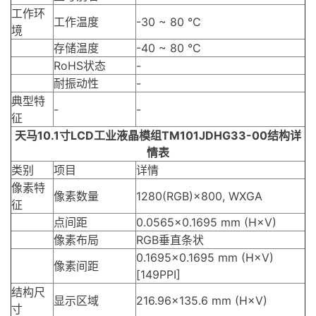
工作环
工作温度
-30 ~ 80 °C
境
存储温度
-40 ~ 80 °C
RoHS状态
-
耐振动性
-
典型特
-
-
征
天马10.1寸LCD
工业液晶模组
TM101JDHG33-00结构详
情表
类别
项目
详情
像素特
像素数量
1280(RGB)×800, WXGA
征
点间距
0.0565×0.1695 mm (H×V)
像素布局
RGB垂直条状
0.1695×0.1695 mm (H×V)
像素间距
[149PPI]
结构尺
显示区域
216.96×135.6 mm (H×V)
寸