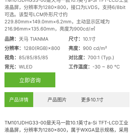
液晶屏，分辨率为1280×800，接口为LVDS，支持6/8bit
可选。该型号LCM外形尺寸约
229.80mm×149.0mm×6.2mm，主动显示区域为
216.96mm×135.60mm，亮度为900cd/㎡
品牌：
天马 TIANMA
尺寸：
10.1寸
分辨率：
1280(RGB)×800
亮度：
900 cd/m²
视角：
85/85/85/85
对比度：
700:1 (Typ.)
背光：
WLED
工作温度：
-30 ~ 80 °C
立即咨询
产品详情
产品图片
更多10.1寸
TM101JDHG33-00是天马一款10.1英寸a-Si
TFT-LCD
工业
液晶屏
，分辨率为1280×800，属于WXGA显示规格，采用