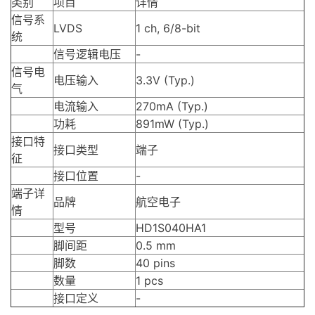
类别
项目
详情
信号系
LVDS
1 ch, 6/8-bit
统
信号逻辑电压
-
信号电
电压输入
3.3V (Typ.)
气
电流输入
270mA (Typ.)
功耗
891mW (Typ.)
接口特
接口类型
端子
征
接口位置
-
端子详
品牌
航空电子
情
型号
HD1S040HA1
脚间距
0.5 mm
脚数
40 pins
数量
1 pcs
接口定义
-