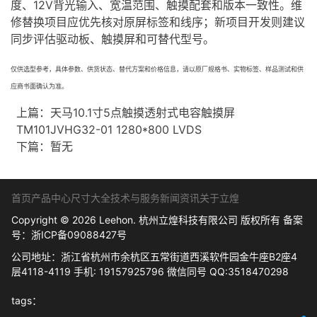
度、12V背光输入、宽温范围、触摸配套和版本一致性。维
修替换项目应优先核对原屏标签和线序；新项目开发则建议
同步评估驱动板、触摸屏和可替代型号。
仅供选型参考，具体参数、供货状态、替代方案和价格信息，请以原厂规格书、实物标签、样品测试和供
应商书面确认为准。
上篇：
天马10.1寸5点触摸透射式电容触摸屏
TM101JVHG32-01 1280*800 LVDS
下篇：暂无
首页
产品中心
尺寸大全
技术与服务
新闻资讯
关于立煌
Copyright © 2026 Leehon. 杭州立煌科技有限公司 版权所有 备案
号：
浙ICP备09088427号
公司地址：浙江省杭州市余杭区五常街道西溪软件园金牛座B2座4
层4118-4119 手机: 19157925796 微信同号 QQ:3518470298
tags：