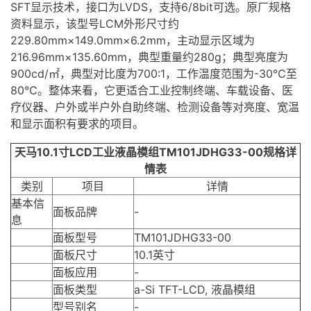
SFT显示技术，接口为
LVDS
，支持6/8bit可选。原厂规格
资料显示，该型号LCM外形尺寸约
229.80mm×149.0mm×6.2mm，主动显示区域为
216.96mm×135.60mm，典型重量约280g；典型亮度为
900cd/㎡，典型对比度为700:1，工作温度范围为-30℃至
80℃。整体来看，它更适合工业控制终端、车载设备、医
疗仪器、户外或半户外自助终端、检测设备等对亮度、宽温
和显示面积有要求的项目。
天马10.1寸LCD工业
液晶模组
TM101JDHG33-00规格详
情表
类别
项目
详情
基本信
面板品牌
-
息
面板型号
TM101JDHG33-00
面板尺寸
10.1英寸
面板应用
-
面板类型
a-Si TFT-LCD, 液晶模组
型号别名
-