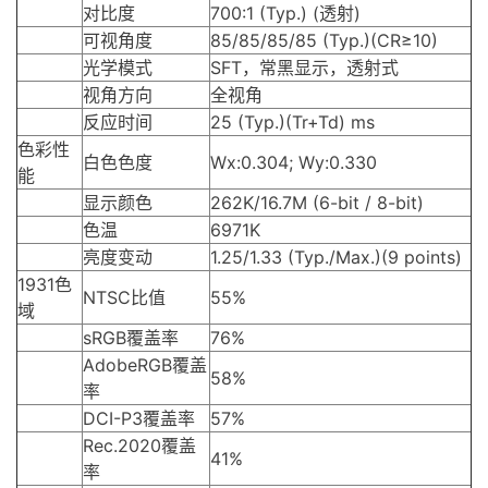
对比度
700:1 (Typ.) (透射)
可视角度
85/85/85/85 (Typ.)(CR≥10)
光学模式
SFT，常黑显示，透射式
视角方向
全视角
反应时间
25 (Typ.)(Tr+Td) ms
色彩性
白色色度
Wx:0.304; Wy:0.330
能
显示颜色
262K/16.7M (6-bit / 8-bit)
色温
6971K
亮度变动
1.25/1.33 (Typ./Max.)(9 points)
1931色
NTSC比值
55%
域
sRGB覆盖率
76%
AdobeRGB覆盖
58%
率
DCI-P3覆盖率
57%
Rec.2020覆盖
41%
率