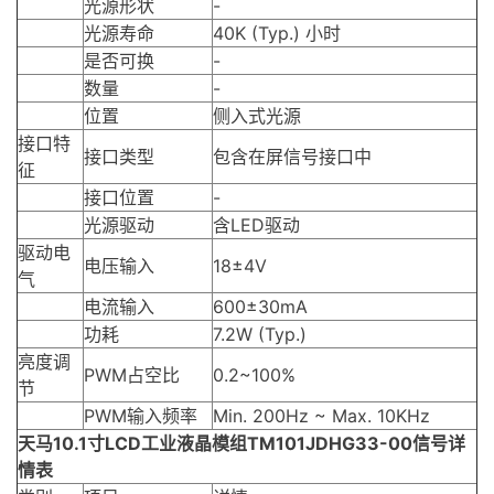
光源形状
-
光源寿命
40K (Typ.) 小时
是否可换
-
数量
-
位置
侧入式光源
接口特
接口类型
包含在屏信号接口中
征
接口位置
-
光源驱动
含LED驱动
驱动电
电压输入
18±4V
气
电流输入
600±30mA
功耗
7.2W (Typ.)
亮度调
PWM占空比
0.2~100%
节
PWM输入频率
Min. 200Hz ~ Max. 10KHz
天马10.1寸LCD工业液晶模组TM101JDHG33-00信号详
情表