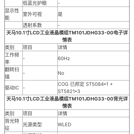
低蓝光护眼
-
显示性
室外可视
是
能
透射系数
-
天马10.1寸LCD工业液晶模组TM101JDHG33-00电子详
情表
类别
项目
详情
工作频
-
60Hz
率
翻转扫
-
No
描
COG 已邦定 ST5084*1 +
驱动IC
-
ST5821*3
天马10.1寸LCD工业液晶模组TM101JDHG33-00背光详
情表
类别
项目
详情
背光特
光源类型
WLED
征