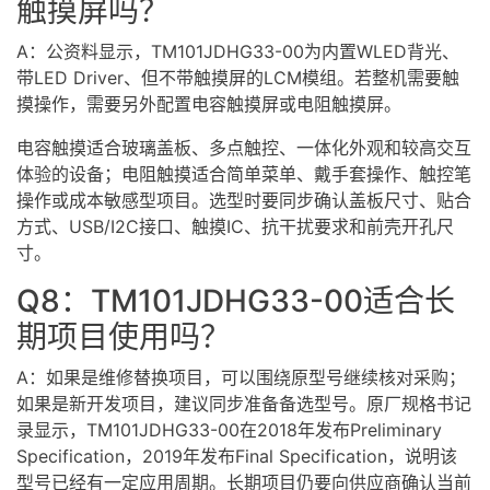
触摸屏
吗？
A：公资料显示，TM101JDHG33-00为内置
WLED背光
、
带LED Driver、但不带触摸屏的LCM模组。若整机需要触
摸操作，需要另外配置电容触摸屏或
电阻触摸屏
。
电容触摸适合玻璃盖板、多点触控、一体化外观和较高交互
体验的设备；电阻触摸适合简单菜单、戴手套操作、触控笔
操作或成本敏感型项目。选型时要同步确认盖板尺寸、贴合
方式、USB/I2C接口、触摸IC、抗干扰要求和前壳开孔尺
寸。
Q8：TM101JDHG33-00适合长
期项目使用吗？
A：如果是维修替换项目，可以围绕原型号继续核对采购；
如果是新开发项目，建议同步准备备选型号。原厂规格书记
录显示，TM101JDHG33-00在2018年发布Preliminary
Specification，2019年发布Final Specification，说明该
型号已经有一定应用周期。长期项目仍要向供应商确认当前