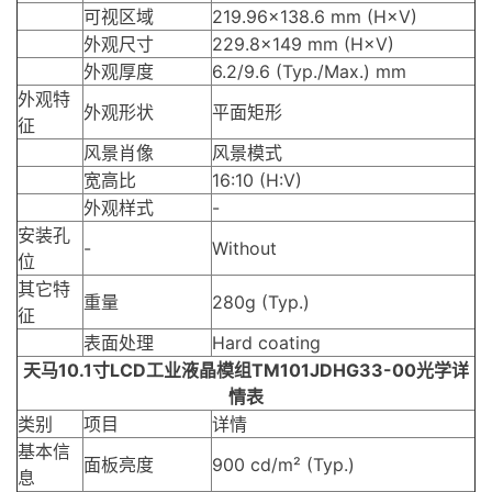
可视区域
219.96×138.6 mm (H×V)
外观尺寸
229.8×149 mm (H×V)
外观厚度
6.2/9.6 (Typ./Max.) mm
外观特
外观形状
平面矩形
征
风景肖像
风景模式
宽高比
16:10 (H:V)
外观样式
-
安装孔
-
Without
位
其它特
重量
280g (Typ.)
征
表面处理
Hard coating
天马10.1寸LCD工业液晶模组TM101JDHG33-00光学详
情表
类别
项目
详情
基本信
面板亮度
900 cd/m² (Typ.)
息