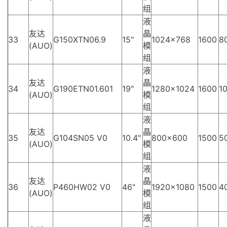
组
液
友达
晶
33
G150XTN06.9
15"
1024×768
1600
8
(AUO)
模
组
液
友达
晶
34
G190ETN01.601
19"
1280×1024
1600
10
(AUO)
模
组
液
友达
晶
35
G104SN05 V0
10.4"
800×600
1500
5
(AUO)
模
组
液
友达
晶
36
P460HW02 V0
46"
1920×1080
1500
4
(AUO)
模
组
液