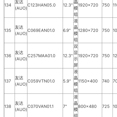
友达
晶
134
C123HAN05.0
12.3"
1920×720
750
11
(AUO)
模
组
液
友达
晶
135
C069EAN01.0
6.9"
1280×720
750
10
(AUO)
模
组
双
友达
显
136
C257MAA01.0
12.3"
1920×720
750
12
(AUO)
示
屏
液
友达
晶
137
C059VTN01.0
5.9"
1150×400
740
70
(AUO)
模
组
液
友达
晶
138
C070VAN01.1
7"
800×480
725
10
(AUO)
模
组