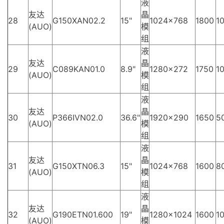
液
友达
晶
28
G150XAN02.2
15"
1024×768
1800
10
(AUO)
模
组
液
友达
晶
29
C089KAN01.0
8.9"
1280×272
1750
10
(AUO)
模
组
液
友达
晶
30
P366IVN02.0
36.6"
1920×290
1650
5
(AUO)
模
组
液
友达
晶
31
G150XTN06.3
15"
1024×768
1600
8
(AUO)
模
组
液
友达
晶
32
G190ETN01.600
19"
1280×1024
1600
10
(AUO)
模