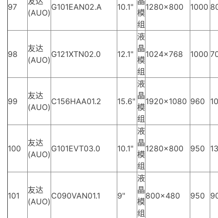
友达
晶
97
G101EAN02.A
10.1"
1280×800
1000
8
(AUO)
模
组
液
友达
晶
98
G121XTN02.0
12.1"
1024×768
1000
70
(AUO)
模
组
液
友达
晶
99
C156HAA01.2
15.6"
1920×1080
960
10
(AUO)
模
组
液
友达
晶
100
G101EVT03.0
10.1"
1280×800
950
13
(AUO)
模
组
液
友达
晶
101
C090VAN01.1
9"
800×480
950
9
(AUO)
模
组