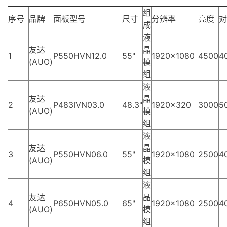
组
序号
品牌
面板型号
尺寸
分辨率
亮度
对
成
液
友达
晶
1
P550HVN12.0
55"
1920×1080
4500
4
(AUO)
模
组
液
友达
晶
2
P483IVN03.0
48.3"
1920×320
3000
5
(AUO)
模
组
液
友达
晶
3
P550HVN06.0
55"
1920×1080
2500
4
(AUO)
模
组
液
友达
晶
4
P650HVN05.0
65"
1920×1080
2500
4
(AUO)
模
组