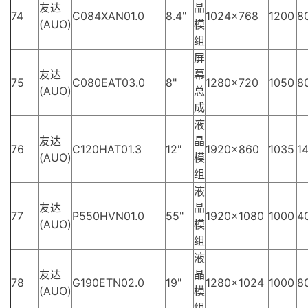
友达
晶
74
C084XAN01.0
8.4"
1024×768
1200
8
(AUO)
模
组
屏
友达
幕
75
C080EAT03.0
8"
1280×720
1050
8
(AUO)
总
成
液
友达
晶
76
C120HAT01.3
12"
1920×860
1035
14
(AUO)
模
组
液
友达
晶
77
P550HVN01.0
55"
1920×1080
1000
4
(AUO)
模
组
液
友达
晶
78
G190ETN02.0
19"
1280×1024
1000
8
(AUO)
模
组