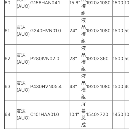
60
G156HAN04.1
15.6"
1920×1080
1500
10
(AUO)
模
组
液
友达
晶
61
G240HVN01.0
24"
1920×1080
1500
5
(AUO)
模
组
液
友达
晶
62
P280IVN02.0
28"
1920×360
1500
5
(AUO)
模
组
液
友达
晶
63
P430HVN05.4
43"
1920×1080
1500
4
(AUO)
模
组
屏
友达
幕
64
C101HAA01.0
10.1"
1540×720
1450
10
(AUO)
总
成