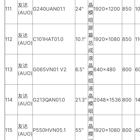
友达
晶
111
G240UAN01.1
24"
1920×1200
850
10
(AUO)
模
组
屏
友达
幕
112
C101HAT01.0
10.1"
1920×1080
850
11
(AUO)
总
成
液
友达
晶
113
G065VN01 V2
6.5"
640×480
800
6
(AUO)
模
组
液
友达
晶
114
G213QAN01.0
21.3"
2048×1536
800
14
(AUO)
模
组
液
友达
晶
115
P550HVN05.1
55"
1920×1080
800
4
(AUO)
模