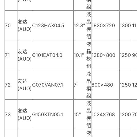
组
液
友达
晶
70
C123HAX04.5
12.3"
1920×720
1300
11
(AUO)
模
组
液
友达
晶
71
C101EAT04.0
10.1"
1280×800
1250
9
(AUO)
模
组
液
友达
晶
72
C070VAN07.1
7"
800×480
1250
12
(AUO)
模
组
液
友达
晶
73
G150XTN05.1
15"
1024×768
1200
70
(AUO)
模
组
液