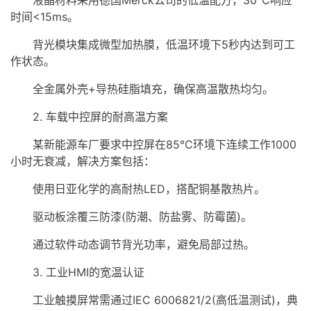
液晶材料采用德国Merck公司的低温配方，30℃响应
时间<15ms。
背光模块集成微型加热膜，低温环境下5秒内达到可工
作状态。
全金属外壳+导热硅脂填充，确保高温散热均匀。
2. 车载中控屏的耐高温方案
某新能源车厂要求中控屏在85℃环境下连续工作1000
小时无衰减，解决方案包括：
使用日亚化学的高耐热LED，搭配铜基散热片。
驱动板涂覆三防漆(防潮、防盐雾、防霉菌)。
通过软件动态调节背光功率，避免局部过热。
3. 工业
HMI
的宽温认证
工业
触摸屏
常需通过IEC 6006821/2(高低温测试)，典