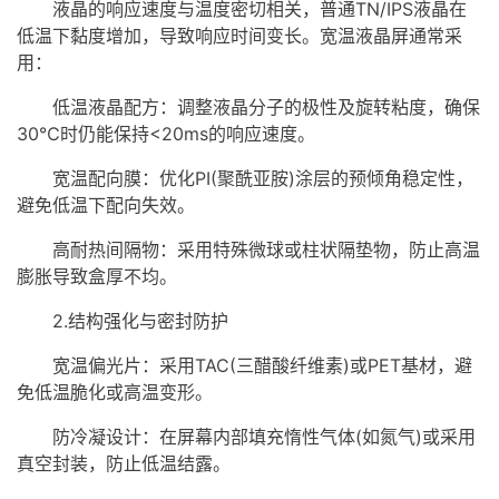
液晶的响应速度与温度密切相关，普通TN/
IPS
液晶在
低温下黏度增加，导致响应时间变长。宽温液晶屏通常采
用：
低温液晶配方：调整液晶分子的极性及旋转粘度，确保
30℃时仍能保持<20ms的响应速度。
宽温配向膜：优化PI(聚酰亚胺)涂层的预倾角稳定性，
避免低温下配向失效。
高耐热间隔物：采用特殊微球或柱状隔垫物，防止高温
膨胀导致盒厚不均。
2.结构强化与密封防护
宽温偏光片：采用TAC(三醋酸纤维素)或PET基材，避
免低温脆化或高温变形。
防冷凝设计：在屏幕内部填充惰性气体(如氮气)或采用
真空封装，防止低温结露。