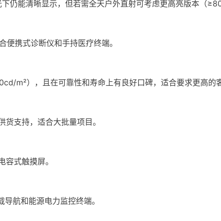
射光下仍能清晰显示，但若需全天户外直射可考虑更高亮版本（≥800
适合便携式诊断仪和手持医疗终端。
（640cd/m²），且在可靠性和寿命上有良好口碑，适合要求更高的
供货支持，适合大批量项目。
电容式触摸屏。
？
车载导航和能源电力监控终端。