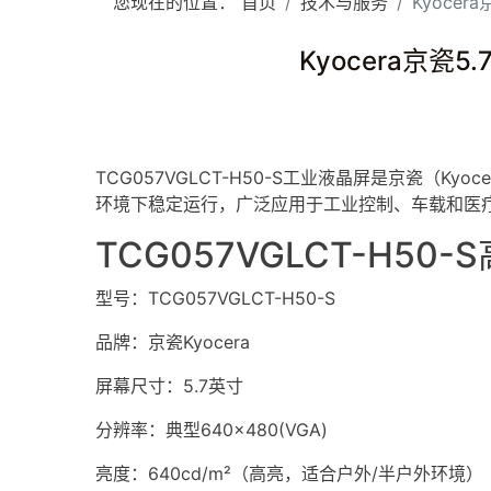
您现在的位置：
首页
技术与服务
Kyocer
Kyocera京瓷
TCG057VGLCT-H50-S
工业
液晶屏
是京瓷（Kyoc
环境下稳定运行，广泛应用于工业控制、车载和医
TCG057VGLCT-H5
型号：TCG057VGLCT-H50-S
品牌：京瓷Kyocera
屏幕尺寸：5.7英寸
分辨率：典型640×480(VGA)
亮度：640cd/m²（高亮，适合户外/半户外环境）