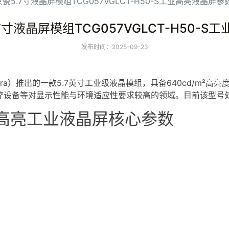
a京瓷5.7寸液晶屏模组TCG057VGLCT-H50-S工业高亮液晶屏参
5.7寸液晶屏模组TCG057VGLCT-H50-
发布时间：2025-09-23
era）推出的一款5.7英寸工业级
液晶模组
，具备640cd/m²高
疗设备等对显示性能与环境适应性要求较高的领域。目前该型号
0-S高亮工业液晶屏核心参数