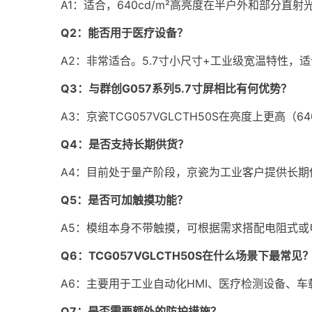
A1：适合，640cd/m²高亮度在半户外和部分直
Q2：能否用于医疗设备？
A2：非常适合。5.7寸小尺寸+工业级宽温特性，
Q3：与群创G057系列5.7寸屏相比有何优势？
A3：京瓷TCG057VGLCTH50S在亮度上更高
Q4：是否支持长期供货？
A4：目前处于量产阶段，京瓷为工业客户提供长期
Q5：是否可加触摸功能？
A5：模组本身不带触摸，可根据需求搭配电阻式或
Q6：TCG057VGLCTH50S在什么场景下最常见
A6：主要用于工业自动化HMI、医疗检测设备、
Q7：是否需要额外的防护措施？