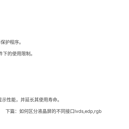
。
幕保护程序。
件下的使用限制。
显示性能，并延长其使用寿命。
下篇：
如何区分液晶屏的不同接口lvds,edp,rgb