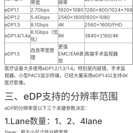
带宽
辨率
eDP1.1
2.7Gbps
1920×1080
1280×800/1024×768
eDP1.2
5.4Gbps
2560×1600
1920×1080
eDP1.3
8.1Gbps
4K
2560×1600/FHD
8.1Gbps（优
eDP1.4/1.4a
8K
3840×2160/4K
化）
更强
改良带宽管
eDP1.5
EMC/EMI表
高端手术监视器
理
现
医疗设备大多使用eDP1.2/1.3/1.4。特别是内窥镜、手术监
视器、小型PACS显示终端，已经大量采用eDP1.4以支持4K
医疗影像。
三、eDP支持的分辨率范围
eDP的分辨率受以下三个关键参数决定：
1.Lane数量：1、2、4lane
1lane：用于小尺寸低分辨率屏