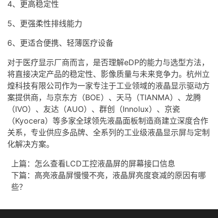
4、更高稳定性
5、更强柔性排线能力
6、更适合便携、轻薄医疗设备
对于医疗显示厂商而言，是否理解eDP的能力与选型方法，
将直接决定产品的稳定性、影像质量与未来竞争力。杭州立
煌科技有限公司作为一家专注于工业领域的
液晶显示驱动方
案
提供商，与京东方（BOE）、天马（TIANMA）、龙腾
（IVO）、友达（AUO）、群创（Innolux）、京瓷
（Kyocera）等多家全球领先液晶面板制造商建立深度合作
关系，专业供应多品牌、全系列的
工业级
液晶显示屏
与定制
化解决方案。
上篇：
怎么查看LCD工控液晶屏的屏幕接口信息
下篇：
高亮液晶屏慢慢不亮，液晶屏亮度衰减的原因有哪
些？