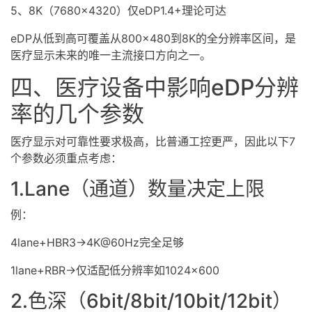
5、8K（7680×4320）仅eDP1.4+理论可达
eDP从低到高可覆盖从800×480到8K的全分辨率区间，是
医疗显示未来的唯一主流接口方向之一。
四、医疗设备中影响eDP分辨
率的几个参数
医疗显示对可靠性要求极高，比普通工控更严，因此以下7
个参数必须重点考虑：
1.Lane（通道）数量决定上限
例：
4lane+HBR3→4K@60Hz完全足够
1lane+RBR→仅适配低分辨率如1024×600
2.色深（6bit/8bit/10bit/12bit）