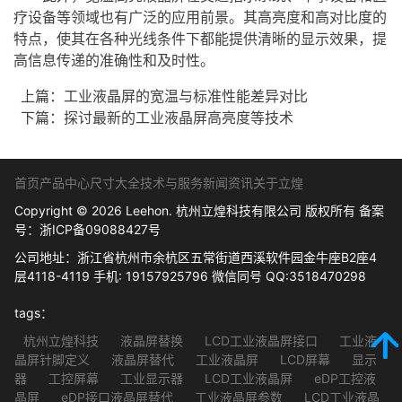
疗设备等领域也有广泛的应用前景。其高亮度和高对比度的
特点，使其在各种光线条件下都能提供清晰的显示效果，提
高信息传递的准确性和及时性。
上篇：
工业液晶屏的宽温与标准性能差异对比
下篇：
探讨最新的工业液晶屏高亮度等技术
首页
产品中心
尺寸大全
技术与服务
新闻资讯
关于立煌
Copyright © 2026 Leehon. 杭州立煌科技有限公司 版权所有 备案
号：
浙ICP备09088427号
公司地址：浙江省杭州市余杭区五常街道西溪软件园金牛座B2座4
层4118-4119 手机: 19157925796 微信同号 QQ:3518470298
tags：
杭州立煌科技
液晶屏替换
LCD工业液晶屏接口
工业液
晶屏针脚定义
液晶屏替代
工业液晶屏
LCD屏幕
显示
器
工控屏幕
工业显示器
LCD工业液晶屏
eDP工控液
晶屏
eDP接口液晶屏替代
工业液晶屏参数
LCD工业液晶