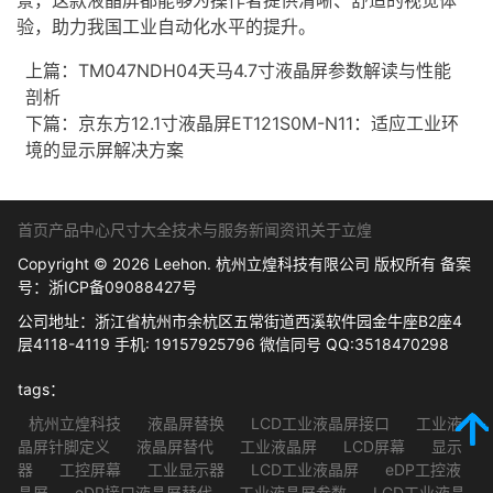
验，助力我国工业自动化水平的提升。
上篇：
TM047NDH04天马4.7寸液晶屏参数解读与性能
剖析
下篇：
京东方12.1寸液晶屏ET121S0M-N11：适应工业环
境的显示屏解决方案
首页
产品中心
尺寸大全
技术与服务
新闻资讯
关于立煌
Copyright © 2026 Leehon. 杭州立煌科技有限公司 版权所有 备案
号：
浙ICP备09088427号
公司地址：浙江省杭州市余杭区五常街道西溪软件园金牛座B2座4
层4118-4119 手机: 19157925796 微信同号 QQ:3518470298
tags：
杭州立煌科技
液晶屏替换
LCD工业液晶屏接口
工业液
晶屏针脚定义
液晶屏替代
工业液晶屏
LCD屏幕
显示
器
工控屏幕
工业显示器
LCD工业液晶屏
eDP工控液
晶屏
eDP接口液晶屏替代
工业液晶屏参数
LCD工业液晶