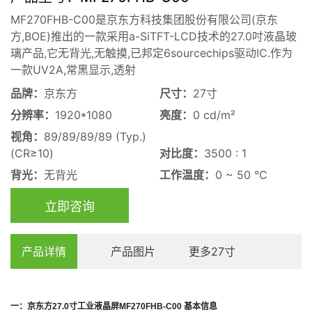
MF270FHB-C00是京东方科技集团股份有限公司(京东
方,BOE)推出的一款采用a-SiTFT-LCD技术的27.0吋液晶玻
璃产品,它无背光,无触摸,已邦定6sourcechips驱动IC.作为
一款UV2A,常黑显示,透射
品牌：
京东方
尺寸：
27寸
分辨率：
1920*1080
亮度：
0 cd/m²
视角：
89/89/89/89 (Typ.)
(CR≥10)
对比度：
3500 : 1
背光：
无背光
工作温度：
0 ~ 50 °C
立即咨询
产品详情
产品图片
更多27寸
一：
京东方
27.0
寸
工业
液晶屏
MF270FHB-C00
基本信息