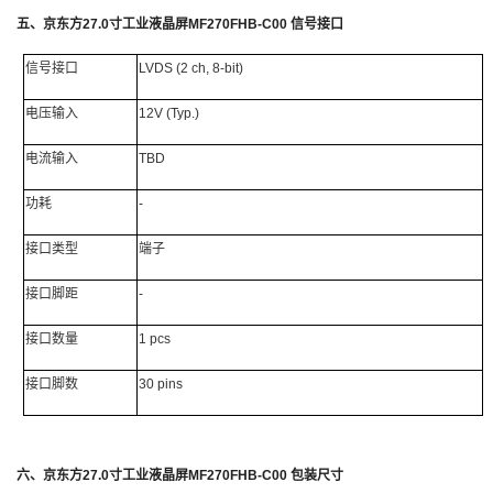
五、
京东方
27.0
寸工业液晶屏
MF270FHB-C00
信号接口
信号接口
LVDS
(2 ch, 8-bit)
电压输入
12V (Typ.)
电流输入
TBD
功耗
-
接口类型
端子
接口脚距
-
接口数量
1 pcs
接口脚数
30 pins
六、
京东方
27.0
寸工业液晶屏
MF270FHB-C00
包装尺寸