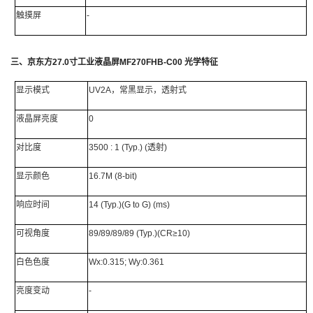
触摸屏
-
三、
京东方
27.0
寸工业液晶屏
MF270FHB-C00
光学特征
显示模式
UV2A，常黑显示，透射式
液晶屏亮度
0
对比度
3500 : 1 (Typ.) (透射)
显示颜色
16.7M (8-bit)
响应时间
14 (Typ.)(G to G) (ms)
可视角度
89/89/89/89 (Typ.)(CR≥10)
白色色度
Wx:0.315; Wy:0.361
亮度变动
-