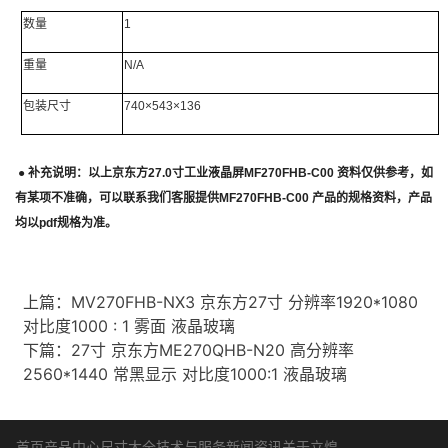
数量
1
重量
N/A
包装尺寸
740×543×136
●
补充说明：以上
京东方
27.0
寸工业液晶屏
MF270FHB-C00
资料仅供参考，如
有某项不准确，可以联系我们客服提供
MF270FHB-C00
产品的规格资料，产品
均以
pdf
规格为准。
上篇：
MV270FHB-NX3 京东方27寸 分辨率1920*1080
对比度1000 : 1 雾面 液晶玻璃
下篇：
27寸 京东方ME270QHB-N20 高分辨率
2560*1440 常黑显示 对比度1000:1 液晶玻璃
首页
产品中心
尺寸大全
技术与服务
新闻资讯
关于立煌