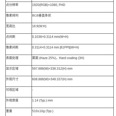
点分辨率
1920(RGB)×1080, FHD
像素排列
RGB垂直条状
宽高比
16:9(W:H)
点间距
0.1038×0.3114 mm(W×H)
像素间距
0.3114×0.3114 mm [81PPI]
(W×H)
表面处理
雾面
(Haze 25%)，Hard coating (3H)
显示区域
597.888(W)×336.312(H) mm
外观尺寸
608.888(W)×348.337(H) mm
可视区域
-
外观厚度
1.14 (Typ.) mm
重量
510±10g (Typ.)