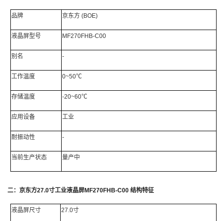
品牌
京东方
(BOE)
液晶屏型号
MF270FHB-C00
别名
-
工作温度
0~50℃
存储温度
-20~60℃
应用设备
工业
耐振动性
-
当前生产状态
量产中
二：
京东方
27.0
寸工业液晶屏
MF270FHB-C00
结构特征
液晶屏尺寸
27.0寸