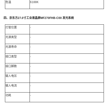
色温
6188K
四、
京东方
27.0
寸工业液晶屏
MF270FHB-C00
发光系统
灯管位置
-
光源类型
-
光源寿命
-
接口类型
-
接口脚数
-
输入电压
-
输入电流
-
功耗
-