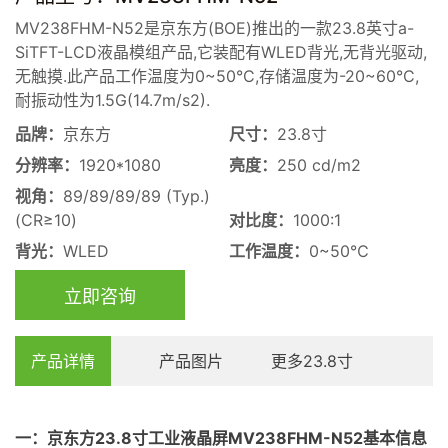
MV238FHM-N52是京东方(BOE)推出的一款23.8英寸a-
SiTFT-LCD液晶模组产品,它装配有WLED背光,无背光驱动,
无触摸.此产品工作温度为0~50°C,存储温度为-20~60°C,
耐振动性为1.5G(14.7m/s2).
品牌：
京东方
尺寸：
23.8寸
分辨率：
1920*1080
亮度：
250 cd/m2
视角：
89/89/89/89 (Typ.)
(CR≥10)
对比度：
1000:1
背光：
WLED
工作温度：
0~50℃
立即咨询
产品详情
产品图片
更多23.8寸
一：
京东方23.8寸
工业
液晶屏
MV238FHM-N52基本信息