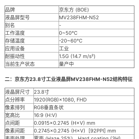
品牌
京东方 (BOE)
液晶屏型号
MV238FHM-N52
别名
-
工作温度
0~50℃
存储温度
-20~60℃
应用设备
工业
耐振动性
1.5G (14.7 m/s²)
当前生产状态
量产中
二：京东方23.8寸工业液晶屏MV238FHM-N52结构特征
液晶屏尺寸
23.8寸
点分辨率
1920(RGB)×1080, FHD
像素排列
RGB垂直条状
宽高比
16:9 (H:V)
点间距
0.0915×0.2745 (H×V) mm
像素间距
0.2745×0.2745 (H×V) [92PPI] mm
表面处理
雾面 (Haze 25%)，Hard coating (3H)