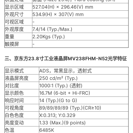
显示区域
527.04(H) × 296.46(V) mm
外观尺寸
534.9(H) × 307(V) mm
可视区域
-
外观厚度
7.4/14 (Typ./Max.)
重量
2.20Kgs (Typ.)
触摸屏
-
三、京东方23.8寸工业液晶屏MV238FHM-N52光学特征
显示模式
ADS，常黑显示，透射式
液晶屏亮度
250 cd/m² (Typ.)
对比度
1000:1 (Typ.) (透射)
显示颜色
16.7M (6-bit + Hi-FRC)
响应时间
14 (Typ.)(G to G)
可视角度
89/89/89/89 (Typ.)(CR≥10)
白色色度
X:0.313; Y:0.329
亮度变动
1.33 (Max.)(9 points)
色温
6485K