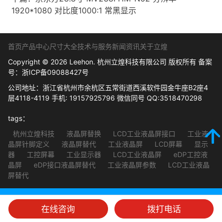
1920*1080 对比度1000:1 常黑显示
首页
产品中心
尺寸大全
技术与服务
新闻资讯
关于立煌
Copyright © 2026 Leehon. 杭州立煌科技有限公司 版权所有 备案
号：
浙ICP备09088427号
公司地址：浙江省杭州市余杭区五常街道西溪软件园金牛座B2座4
层4118-4119 手机: 19157925796 微信同号 QQ:3518470298
tags：
杭州立煌科技
液晶屏替换
LCD工业液晶屏接口
工业液
晶屏针脚定义
液晶屏替代
工业液晶屏
LCD屏幕
显示
器
工控屏幕
工业显示器
LCD工业液晶屏
eDP工控液
晶屏
eDP接口液晶屏替代
工业液晶屏参数
LCD工业液晶
屏替代
在线咨询
拨打电话