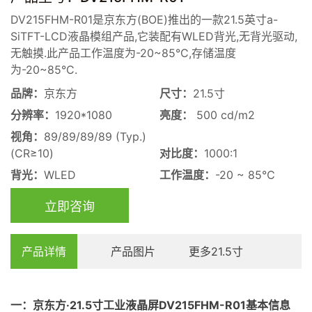
DV215FHM-R01是京东方(BOE)推出的一款21.5英寸a-
SiTFT-LCD液晶模组产品,它装配有WLED背光,无背光驱动,
无触摸.此产品工作温度为-20~85°C,存储温度
为-20~85°C.
品牌：
京东方
尺寸：
21.5寸
分辨率：
1920*1080
亮度：
500 cd/m2
视角：
89/89/89/89 (Typ.)
(CR≥10)
对比度：
1000:1
背光：
WLED
工作温度：
-20 ~ 85℃
立即咨询
产品详情
产品图片
更多21.5寸
一：
京东方·21.5寸
工业
液晶屏
DV215FHM-R01基本信息