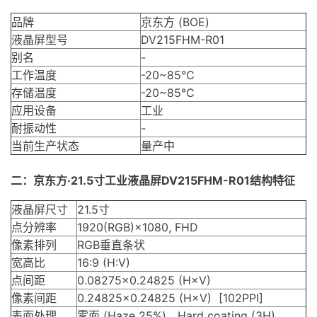
品牌
京东方 (BOE)
液晶屏型号
DV215FHM-R01
别名
-
工作温度
-20~85℃
存储温度
-20~85℃
应用设备
工业
耐振动性
-
当前生产状态
量产中
二：
京东方·21.5寸工业液晶屏DV215FHM-R01
结构特征
液晶屏尺寸
21.5寸
点分辨率
1920(RGB)×1080, FHD
像素排列
RGB垂直条状
宽高比
16:9 (H:V)
点间距
0.08275×0.24825 (H×V)
像素间距
0.24825×0.24825 (H×V) [102PPI]
表面处理
雾面 (Haze 25%)，Hard coating (3H)