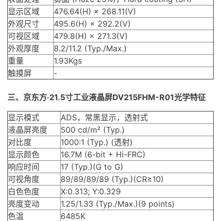
显示区域
476.64(H) × 268.11(V)
外观尺寸
495.6(H) × 292.2(V)
可视区域
479.8(H) × 271.3(V)
外观厚度
8.2/11.2 (Typ./Max.)
重量
1.93Kgs
触摸屏
-
三、
京东方·21.5寸工业液晶屏DV215FHM-R01
光学特征
显示模式
ADS，常黑显示，透射式
液晶屏亮度
500 cd/m² (Typ.)
对比度
1000:1 (Typ.) (透射)
显示颜色
16.7M (6-bit + Hi-FRC)
响应时间
17 (Typ.)(G to G)
可视角度
89/89/89/89 (Typ.)(CR≥10)
白色色度
X:0.313; Y:0.329
亮度变动
1.25/1.33 (Typ./Max.)(9 points)
色温
6485K