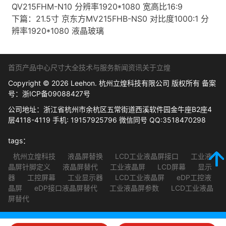
QV215FHM-N10 分辨率1920*1080 宽高比16:9
下篇：
21.5寸 京东方MV215FHB-NS0 对比度1000:1 分
辨率1920*1080 液晶玻璃
首页
产品中心
尺寸大全
技术与服务
新闻资讯
关于立煌
Copyright © 2026 Leehon. 杭州立煌科技有限公司 版权所有 备案
号：
浙ICP备09088427号
公司地址：浙江省杭州市余杭区五常街道西溪软件园金牛座B2座4
层4118-4119 手机: 19157925796 微信同号 QQ:3518470298
tags：
杭州立煌科技
液晶屏替换
LCD工业液晶屏接口
工业液
晶屏针脚定义
液晶屏替代
工业液晶屏
LCD屏幕
显示
器
工控屏幕
工业显示器
LCD工业液晶屏
eDP工控液
晶屏
eDP接口液晶屏替代
工业液晶屏参数
LCD工业液晶
屏替代