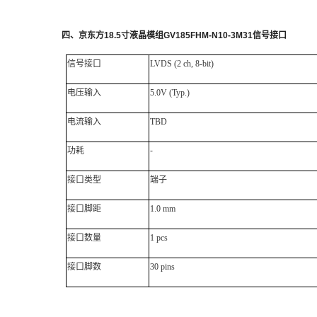
四
、
京东方
18.5
寸液晶模组
GV185FHM-N10-3M31
信号接口
信号接口
LVDS
(2 ch, 8-bit)
电压输入
5.0V (Typ.)
电流输入
TBD
功耗
-
接口类型
端子
接口脚距
1.0 mm
接口数量
1 pcs
接口脚数
30 pins