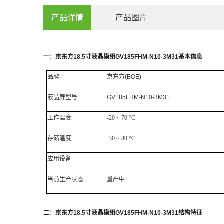
产品详情
产品图片
一：
京东方
18.5
寸
液晶模组
GV185FHM-N10-3M31
基本信息
品牌
京东方
(BOE)
液晶屏
型号
GV185FHM-N10-3M31
工作
温度
-20 ~ 70 °C
存储温度
-30 ~ 80 °C
应用设备
-
当前生产状态
量产中
二：
京东方
18.5
寸液晶模组
GV185FHM-N10-3M31
结构特征