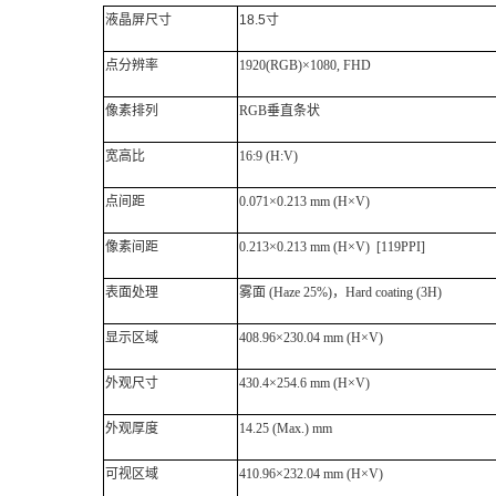
液晶屏尺寸
18.5寸
点分辨率
1920(RGB)×1080, FHD
像素排列
RGB垂直条状
宽高比
16:9 (H:V)
点间距
0.071×0.213 mm (H×V)
像素间距
0.213×0.213 mm (H×V) [119PPI]
表面处理
雾面
(Haze 25%)，Hard coating (3H)
显示区域
408.96×230.04 mm (H×V)
外观尺寸
430.4×254.6 mm (H×V)
外观厚度
14.25 (Max.) mm
可视区域
410.96×232.04 mm (H×V)