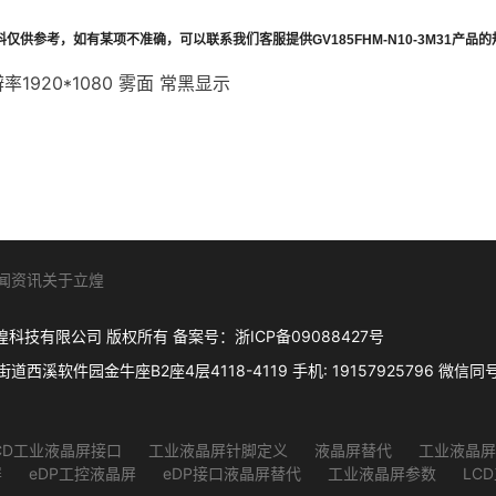
料仅供参考，如有某项不准确，可以联系我们客服提供
GV185FHM-N10-3M31
产品的
分辨率1920*1080 雾面 常黑显示
闻资讯
关于立煌
. 杭州立煌科技有限公司 版权所有 备案号：
浙ICP备09088427号
件园金牛座B2座4层4118-4119 手机: 19157925796 微信同号 Q
CD工业液晶屏接口
工业液晶屏针脚定义
液晶屏替代
工业液晶屏
屏
eDP工控液晶屏
eDP接口液晶屏替代
工业液晶屏参数
LC