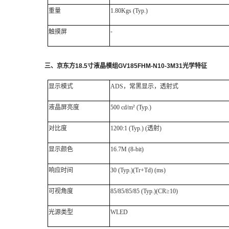
重量
1.80Kgs (Typ.)
触摸屏
-
三、
京东方
18.5
寸液晶模组
GV185FHM-N10-3M31
光学特征
显示模式
ADS，常黑显示，透射式
液晶屏亮度
500 cd/m² (Typ.)
对比度
1200:1 (Typ.) (透射)
显示颜色
16.7M (8-bit)
响应时间
30 (Typ.)(Tr+Td) (ms)
可视角度
85/85/85/85 (Typ.)(CR≥10)
光源类型
WLED