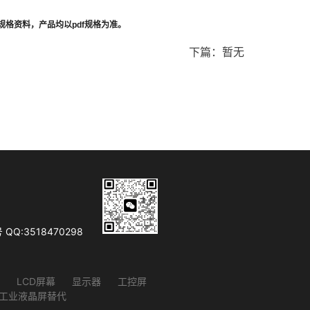
规格资料，产品均以
pdf
规格为准。
下篇：暂无
Q:3518470298
LCD屏幕
显示器
工控屏
D工业液晶屏替代