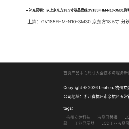
●
补充说明：以上
京东方
18.5
寸液晶模组
GV185FHM-N10-3M31
资
上篇：
GV185FHM-N10-3M30 京东方18.5寸 
首页
产品中心
尺寸大全
技术与服务
新
Copyright © 2026 Leehon
公司地址：浙江省杭州市余杭区五常街道西溪软
tags：
杭州立煌科技
液晶屏替换
L
幕
工业显示器
LCD工业液晶