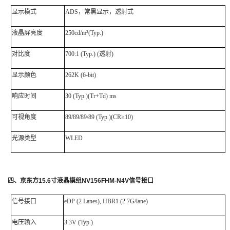
显示模式
ADS，常黑显示，透射式
液晶屏亮度
250cd/m²(Typ.)
对比度
700:1 (Typ.) (透射)
显示颜色
262K (6-bit)
响应时间
30 (Typ.)(Tr+Td) ms
可视角度
89/89/89/89 (Typ.)(CR≥10)
光源类型
WLED
四
、
京东方
15.6
寸液晶模组
NV156FHM-N4V
信号接口
信号接口
eDP
(2 Lanes), HBR1 (2.7G/lane)
电压输入
3.3V (Typ.)