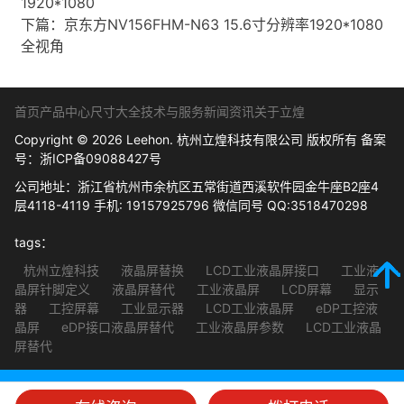
1920*1080
下篇：
京东方NV156FHM-N63 15.6寸分辨率1920*1080
全视角
首页
产品中心
尺寸大全
技术与服务
新闻资讯
关于立煌
Copyright © 2026 Leehon. 杭州立煌科技有限公司 版权所有 备案
号：
浙ICP备09088427号
公司地址：浙江省杭州市余杭区五常街道西溪软件园金牛座B2座4
层4118-4119 手机: 19157925796 微信同号 QQ:3518470298
tags：
杭州立煌科技
液晶屏替换
LCD工业液晶屏接口
工业液
晶屏针脚定义
液晶屏替代
工业液晶屏
LCD屏幕
显示
器
工控屏幕
工业显示器
LCD工业液晶屏
eDP工控液
晶屏
eDP接口液晶屏替代
工业液晶屏参数
LCD工业液晶
屏替代