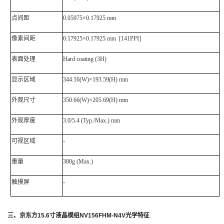
点间距
0.05975×0.17925 mm
像素间距
0.17925×0.17925 mm [141PPI]
表面处理
Hard coating (3H)
显示区域
344.16(W)×193.59(H) mm
外观尺寸
350.66(W)×205.69(H) mm
外观厚度
3.0/5.4 (Typ./Max.) mm
可视区域
-
重量
380g (Max.)
触摸屏
-
三、
京东方
15.6
寸液晶模组
NV156FHM-N4V
光学特征