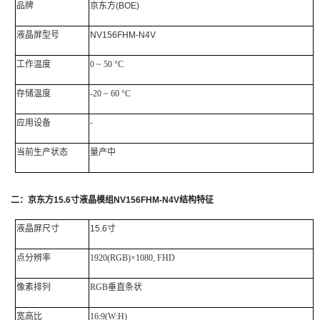
品牌
京东方
(BOE)
液晶屏
型号
NV156FHM-N4V
工作
温度
0 ~ 50 °C
存储温度
-20 ~ 60 °C
应用设备
-
当前生产状态
量产中
二：
京东方
15.6
寸液晶模组
NV156FHM-N4V
结构特征
液晶屏尺寸
15.6寸
点分辨率
1920(RGB)×1080, FHD
像素排列
RGB垂直条状
宽高比
16:9(W:H)