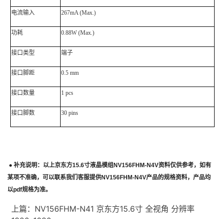
电流输入
267mA (Max.)
功耗
0.88W (Max.)
接口类型
端子
接口脚距
0.5 mm
接口数量
1 pcs
接口脚数
30 pins
●
补充说明：以上
京东方
15.6
寸液晶模组
NV156FHM-N4V
资料仅供参考，如有
某项不准确，可以联系我们客服提供
NV156FHM-N4V
产品的规格资料，产品均
以
pdf
规格为准。
上篇：
NV156FHM-N41 京东方15.6寸 全视角 分辨率