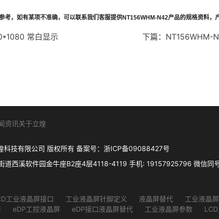
参考，如有某项不准确，可以联系我们客服提供
NT156WHM-N42
产品的规格资料，
0*1080 常白显示
下篇：
NT156WHM-
闻资讯
关于立煌
. 杭州立煌科技有限公司 版权所有 备案号：
浙ICP备09088427号
件园金牛座B2座4层4118-4119 手机: 19157925796 微信同号 Q
CD工业液晶屏接口
工业液晶屏针脚定义
液晶屏替代
工业液晶屏
屏
eDP工控液晶屏
eDP接口液晶屏替代
工业液晶屏参数
LC