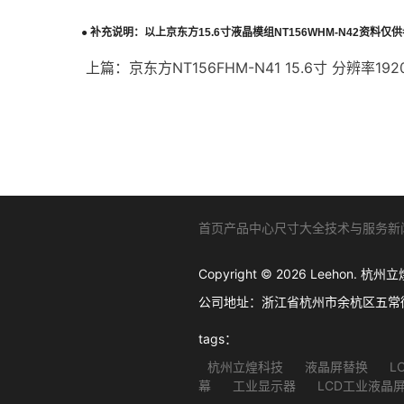
●
补充说明：以上
京东方
15.6
寸液晶模组
NT156WHM-N42
资料仅供
上篇：
京东方NT156FHM-N41 15.6寸 分辨率192
首页
产品中心
尺寸大全
技术与服务
新
Copyright © 2026 Leehon
公司地址：浙江省杭州市余杭区五常街道西溪软
tags：
杭州立煌科技
液晶屏替换
L
幕
工业显示器
LCD工业液晶