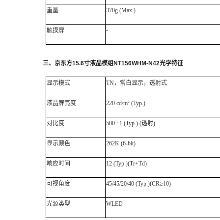
重量
370g (Max.)
触摸屏
-
三、
京东方
15.6
寸液晶模组
NT156WHM-N42
光学特征
显示模式
TN，常白显示，透射式
液晶屏亮度
220 cd/m² (Typ.)
对比度
500 : 1 (Typ.) (透射)
显示颜色
262K (6-bit)
响应时间
12 (Typ.)(Tr+Td)
可视角度
45/45/20/40 (Typ.)(CR≥10)
光源类型
WLED