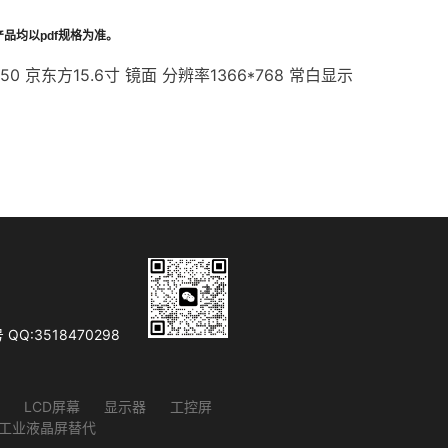
产品均以
pdf
规格为准。
N50 京东方15.6寸 镜面 分辨率1366*768 常白显示
Q:3518470298
LCD屏幕
显示器
工控屏
D工业液晶屏替代