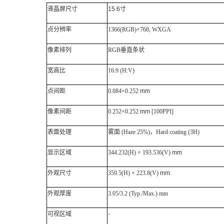
液晶屏尺寸
15.6寸
点分辨率
1366(RGB)×768, WXGA
像素排列
RGB垂直条状
宽高比
16:9 (H:V)
点间距
0.084×0.252
mm
像素间距
0.252×0.252
mm
[100PPI]
表面处理
雾面
(Haze 25%)，Hard coating (3H)
显示区域
344.232(H) × 193.536(V)
mm
外观尺寸
359.5(H) × 223.8(V)
mm
外观厚度
3.05/3.2 (Typ./Max.) mm
可视区域
-