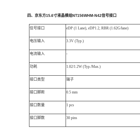
四
、
京东方
15.6
寸液晶模组
NT156WHM-N42
信号接口
信号接口
eDP
(1 Lane),
eDP
1.2, RBR (1.62G/lane)
电压输入
3.3V (Typ.)
电流输入
-
功耗
1.02/1.2W (Typ./Max.)
接口类型
端子
接口脚距
0.5 mm
接口数量
1 pcs
接口脚数
30 pins