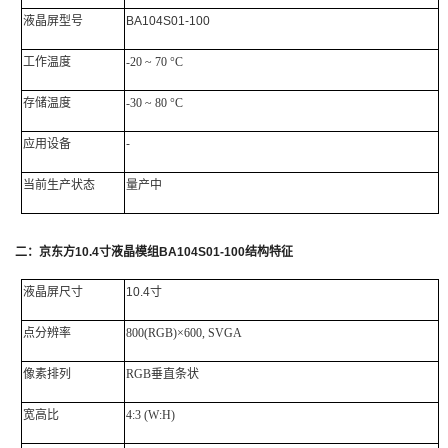
液晶屏
型号
BA104S01-100
工作
温度
-20 ~ 70 °C
存储温度
-30 ~ 80 °C
应用设备
-
当前生产状态
量产中
二：
京东方
10.4
寸液晶模组
BA104S01-100
结构特征
液晶屏尺寸
10.4寸
点分辨率
800(RGB)×600, SVGA
像素排列
RGB垂直条状
宽高比
4:3
(W:H)