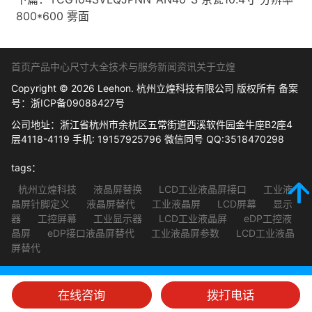
800*600 雾面
首页
产品中心
尺寸大全
技术与服务
新闻资讯
关于立煌
Copyright © 2026 Leehon. 杭州立煌科技有限公司 版权所有 备案
号：
浙ICP备09088427号
公司地址：浙江省杭州市余杭区五常街道西溪软件园金牛座B2座4
层4118-4119 手机: 19157925796 微信同号 QQ:3518470298
tags：
杭州立煌科技
液晶屏替换
LCD工业液晶屏接口
工业液
晶屏针脚定义
液晶屏替代
工业液晶屏
LCD屏幕
显示
器
工控屏幕
工业显示器
LCD工业液晶屏
eDP工控液
晶屏
eDP接口液晶屏替代
工业液晶屏参数
LCD工业液晶
屏替代
在线咨询
拨打电话