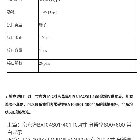
功耗
1.6W (Typ.)
接口类型
端子
接口脚距
1.0 mm
接口数量
1 pcs
接口脚数
20 pins
●
补充说明：以上
京东方
10.4
寸液晶模组
BA104S01-100
资料仅供参考，如有
某项不准确，可以联系我们客服提供
BA104S01-100
产品的规格资料，产品均
以
pdf
规格为准。
上篇：
京东方BA104S01-401 10.4寸 分辨率800*600 常
白显示
下篇：
TCG104SVLQJPNN-AN40-S 京瓷10.4寸 分辨率