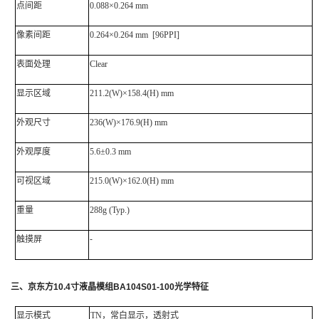
点间距
0.088×0.264 mm
像素间距
0.264×0.264 mm [96PPI]
表面处理
Clear
显示区域
211.2(W)×158.4(H) mm
外观尺寸
236(W)×176.9(H) mm
外观厚度
5.6±0.3 mm
可视区域
215.0(W)×162.0(H) mm
重量
288g (Typ.)
触摸屏
-
三、
京东方
10.4
寸液晶模组
BA104S01-100
光学特征
显示模式
TN，常白显示，透射式