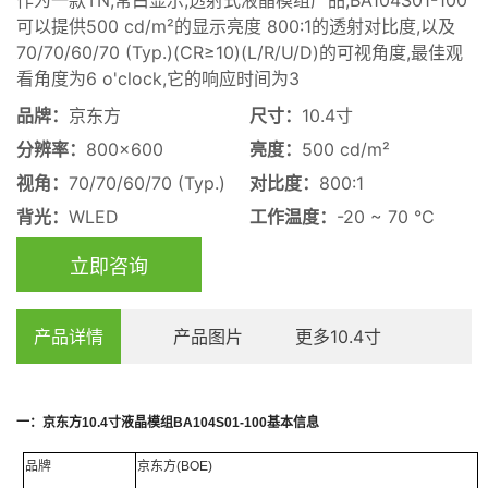
可以提供500 cd/m²的显示亮度 800:1的透射对比度,以及
70/70/60/70 (Typ.)(CR≥10)(L/R/U/D)的可视角度,最佳观
看角度为6 o'clock,它的响应时间为3
品牌：
京东方
尺寸：
10.4寸
分辨率：
800×600
亮度：
500 cd/m²
视角：
70/70/60/70 (Typ.)
对比度：
800:1
背光：
WLED
工作温度：
-20 ~ 70 °C
立即咨询
产品详情
产品图片
更多10.4寸
一：
京东方
10.4
寸
液晶模组
BA104S01-100
基本信息
品牌
京东方
(BOE)