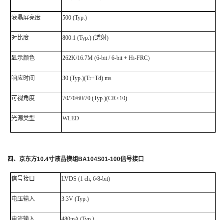
液晶屏亮度
500 (Typ.)
对比度
800:1 (Typ.) (透射)
显示颜色
262K/16.7M (6-bit / 6-bit + Hi-FRC)
响应时间
30 (Typ.)(Tr+Td) ms
可视角度
70/70/60/70 (Typ.)(CR≥10)
光源类型
WLED
四
、
京东方
10.4
寸液晶模组
BA104S01-100
信号接口
信号接口
LVDS
(1 ch, 6/8-bit)
电压输入
3.3V (Typ.)
电流输入
480mA (Typ.)