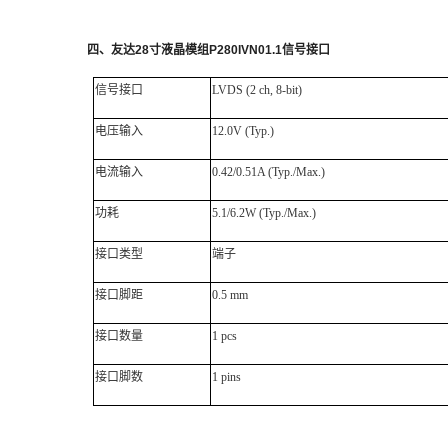
四
、
友达
28
寸液晶模组
P280IVN01.1
信号接口
信号接口
LVDS
(2 ch, 8-bit)
电压输入
12.0V (Typ.)
电流输入
0.42/0.51A (Typ./Max.)
功耗
5.1/6.2W (Typ./Max.)
接口类型
端子
接口脚距
0.5 mm
接口数量
1 pcs
接口脚数
1 pins