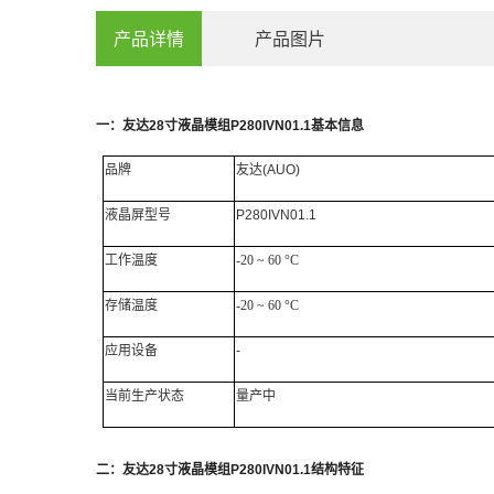
产品详情
产品图片
一：
友达
28
寸
液晶模组
P280IVN01.1
基本信息
品牌
友达
(AUO)
液晶屏
型号
P280IVN01.1
工作
温度
-20 ~ 60 °C
存储温度
-20 ~ 60 °C
应用设备
-
当前生产状态
量产中
二：
友达
28
寸液晶模组
P280IVN01.1
结构特征