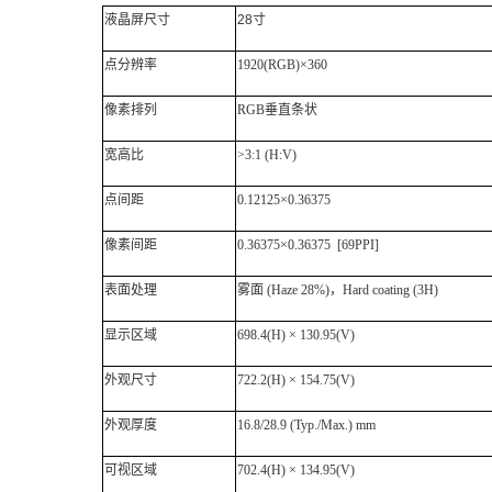
液晶屏尺寸
28寸
点分辨率
1920(RGB)×360
像素排列
RGB垂直条状
宽高比
>3:1 (H:V)
点间距
0.12125×0.36375
像素间距
0.36375×0.36375 [69PPI]
表面处理
雾面
(Haze 28%)，Hard coating (3H)
显示区域
698.4(H) × 130.95(V)
外观尺寸
722.2(H) × 154.75(V)
外观厚度
16.8/28.9 (Typ./Max.) mm
可视区域
702.4(H) × 134.95(V)