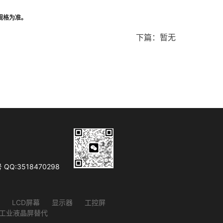
规格为准。
下篇：暂无
Q:3518470298
LCD屏幕
显示器
工控屏
D工业液晶屏替代