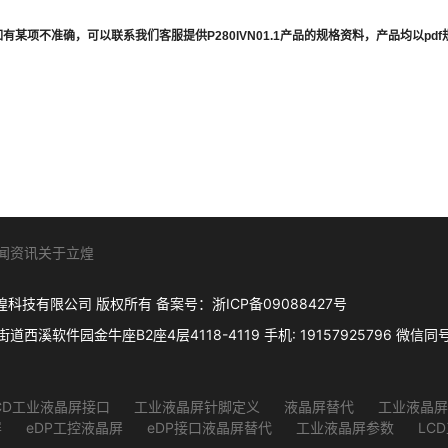
如有某项不准确，可以联系我们客服提供
P280IVN01.1
产品的规格资料，产品均以
pdf
闻资讯
关于立煌
. 杭州立煌科技有限公司 版权所有 备案号：
浙ICP备09088427号
件园金牛座B2座4层4118-4119 手机: 19157925796 微信同号 Q
CD工业液晶屏接口
工业液晶屏针脚定义
液晶屏替代
工业液晶屏
屏
eDP工控液晶屏
eDP接口液晶屏替代
工业液晶屏参数
LC