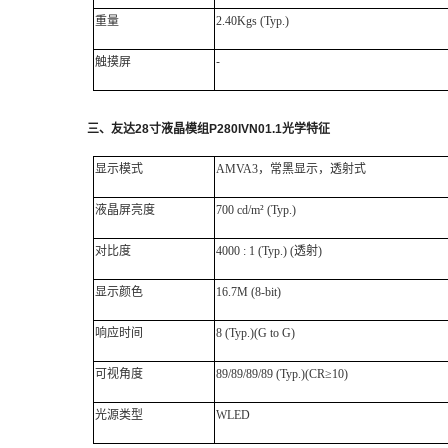
重量
2.40Kgs (Typ.)
触摸屏
-
三、
友达
28
寸液晶模组
P280IVN01.1
光学特征
显示模式
AMVA3，常黑显示，透射式
液晶屏亮度
700 cd/m² (Typ.)
对比度
4000 : 1 (Typ.) (透射)
显示颜色
16.7M (8-bit)
响应时间
8 (Typ.)(G to G)
可视角度
89/89/89/89 (Typ.)(CR≥10)
光源类型
WLED