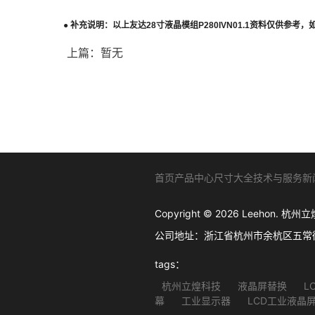
●
补充说明：以上
友达
28
寸液晶模组
P280IVN01.1
资料仅供参考，
上篇：暂无
首页
产品中心
尺寸大全
技术与服务
新
Copyright © 2026 Leehon
公司地址：浙江省杭州市余杭区五常街道西溪软
tags：
杭州立煌科技
液晶屏替换
L
幕
工业显示器
LCD工业液晶